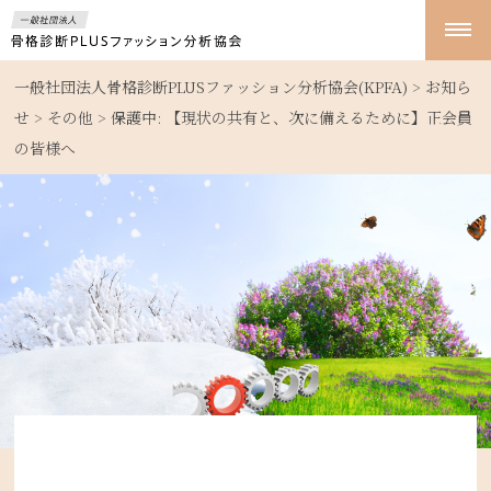
t
o
g
g
一般社団法人骨格診断PLUSファッション分析協会(KPFA)
>
お知ら
l
e
せ
>
その他
>
保護中: 【現状の共有と、次に備えるために】正会員
n
の皆様へ
a
v
i
g
a
t
i
o
n