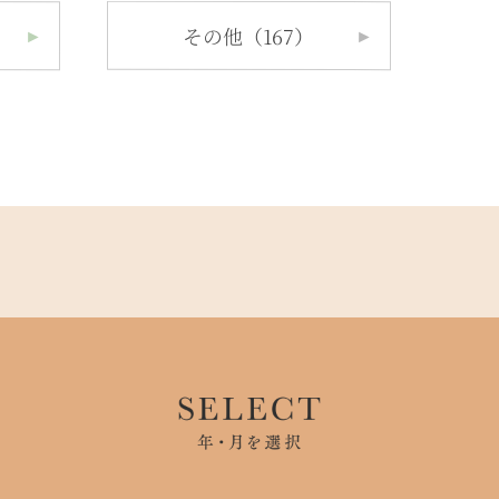
その他（167）
►
►